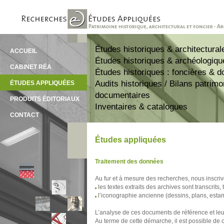
Études historiques & architectural
ACCUEIL
Études historiques & archéologiqu
CABINET RÉA
Études historiques : foncières & 
Audits historiques / Bilans patrim
ÉTUDES APPLIQUÉES
documentaires
PRODUITS ÉDITORIAUX
Inventaires & catalogues
CONTACT
Études appliquées
Traitement des données
Au fur et à mesure des recherches, nous inscriv
les textes extraits des archives sont transcrits
l’iconographie ancienne (dessins, plans, estam
L’analyse de ces documents de référence et leu
Au terme de cette démarche, il est possible de c