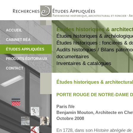
Études historiques & architec
ACCUEIL
Études historiques & archéologiqu
CABINET RÉA
Études historiques : foncières & 
Audits historiques / Bilans patrim
ÉTUDES APPLIQUÉES
documentaires
PRODUITS ÉDITORIAUX
Inventaires & catalogues
CONTACT
Études historiques & architectura
PORTE ROUGE DE NOTRE-DAME D
Paris IVe
Benjamin Mouton, Architecte en Che
Octobre 2008
En 1728, dans son
Histoire abrégée de l