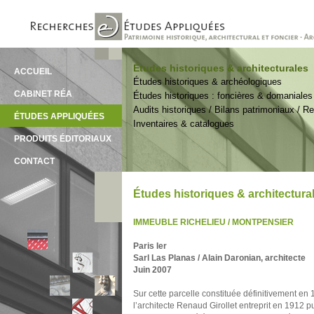
Études historiques & architecturales
ACCUEIL
Études historiques & archéologiques
CABINET RÉA
Études historiques : foncières & domaniales
Audits historiques / Bilans patrimoniaux / 
ÉTUDES APPLIQUÉES
Inventaires & catalogues
PRODUITS ÉDITORIAUX
CONTACT
Études historiques & architectura
IMMEUBLE RICHELIEU / MONTPENSIER
Paris Ier
Sarl Las Planas / Alain Daronian, architecte
Juin 2007
Sur cette parcelle constituée définitivement en 
l’architecte Renaud Girollet entreprit en 1912