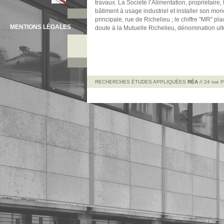
travaux. La Société l’Alimentation, propriétaire,
bâtiment à usage industriel et installer son mon
principale, rue de Richelieu ; le chiffre "MR" pl
MENTIONS LÉGALES
doute à la Mutuelle Richelieu, dénomination ulté
RECHERCHES ÉTUDES APPLIQUÉES
RÉA
// 24 rue 