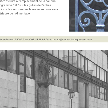
 fit construire à l’emplacement de la cour un
ogramme "SA" sur les grilles de l’entrée
acé sur les ferronneries latérales renvoie sans
rieure de l’Alimentation.
Pierre-Sémard 75009 Paris //
01 45 26 06 54
//
contact@etudeshistoriques-rea.com