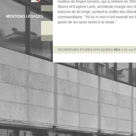
maîtres de forges lorrains, qui a célébré en 2004
Storez et Eugène Lami, architecte chargé des d
balcons de fer forgé, portant le chiffre des Wend
MENTIONS LÉGALES
commanditaire : "Ni lui ni moi n’ont inventé les b
gloire de les avoir remis à la mode."
RECHERCHES ÉTUDES APPLIQUÉES
RÉA
// 24 rue 