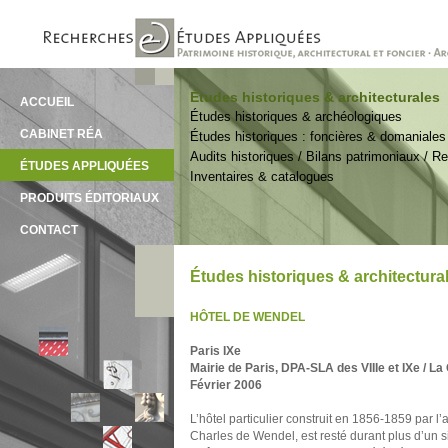
Études historiques & architecturales
ACCUEIL
Études historiques & archéologiques
CABINET RÉA
Études historiques : foncières & domaniales
Audits historiques / Bilans patrimoniaux / 
ÉTUDES APPLIQUÉES
Inventaires & catalogues
PRODUITS ÉDITORIAUX
CONTACT
Études historiques & architectura
HÔTEL DE WENDEL
Paris IXe
Mairie de Paris, DPA-SLA des VIIIe et IXe / La
Février 2006
L’hôtel particulier construit en 1856-1859 par l
Charles de Wendel, est resté durant plus d’un siè