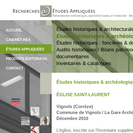
Études historiques & architectural
ACCUEIL
Études historiques & archéol
CABINET RÉA
Études historiques : foncières & 
Audits historiques / Bilans patrim
ÉTUDES APPLIQUÉES
documentaires
PRODUITS ÉDITORIAUX
Inventaires & catalogues
CONTACT
Études historiques & archéologi
ÉGLISE SAINT-LAURENT
Vignols (Corrèze)
Commune de Vignols / La Gare Archit
Décembre 2010
L’église, inscrite sur l’Inventaire sup