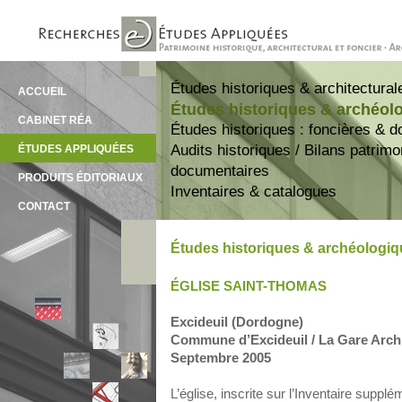
Études historiques & architectural
ACCUEIL
Études historiques & archéol
CABINET RÉA
Études historiques : foncières & 
Audits historiques / Bilans patrim
ÉTUDES APPLIQUÉES
documentaires
PRODUITS ÉDITORIAUX
Inventaires & catalogues
CONTACT
Études historiques & archéologi
ÉGLISE SAINT-THOMAS
Excideuil (Dordogne)
Commune d’Excideuil / La Gare Archi
Septembre 2005
L’église, inscrite sur l’Inventaire sup