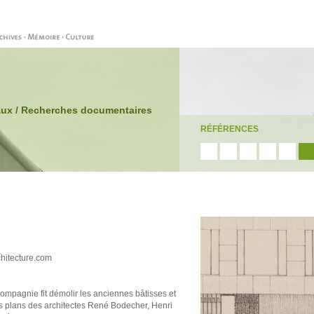
iaux / Recherches documentaires
RÉFÉRENCES
chitecture.com
compagnie fit démolir les anciennes bâtisses et
s plans des architectes René Bodecher, Henri