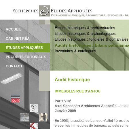
Études historiques & architecturales
ACCUEIL
Études historiques & archéologiques
CABINET RÉA
Études historiques : foncières & domaniales
Audits historiques / Bilans patrimon
ÉTUDES APPLIQUÉES
Inventaires & catalogues
PRODUITS ÉDITORIAUX
CONTACT
Audit historique
IMMEUBLES RUE D’ANJOU
Paris VIIIe
Axel Schoenert Architectes Associés -
as-ar
Janvier 2009
En 1958, la société de banque Mallet frères et 
élever les immeubles de bureaux actuels sur le