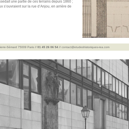
ssédait une partie de ces terrains depuis 1860 ;
x s’ouvraient sur la rue d’Anjou, en arrière de
Pierre-Sémard 75009 Paris //
01 45 26 06 54
//
contact@etudeshistoriques-rea.com