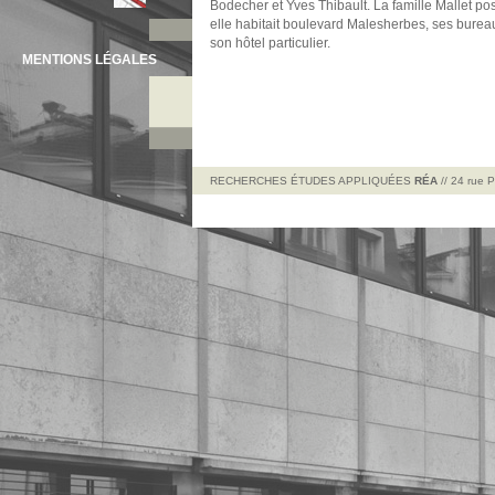
Bodecher et Yves Thibault. La famille Mallet po
elle habitait boulevard Malesherbes, ses bureau
son hôtel particulier.
MENTIONS LÉGALES
RECHERCHES ÉTUDES APPLIQUÉES
RÉA
// 24 rue 